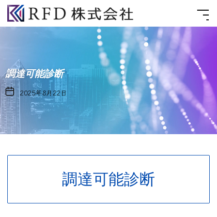
Skip
RFD
to
株
the
式
content
会
社
調達可能診断
2025年8月22日
調達可能診断