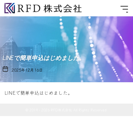
Skip
RFD
to
株
the
式
content
会
社
LINEで簡単申込はじめました。
2025年12月16日
LINEで簡単申込はじめました。
© 2019 - 2026 RFD株式会社 All Rights Reserved.