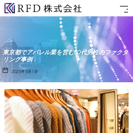
Skip
RFD
to
株
the
式
content
会
社
東京都でアパレル業を営む60代男性のファクタ
リング事例
2025年5月1日