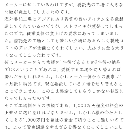
メーカーに卸しているわけですが、委託先の工場に大きな
問題が発生してしまったのです。
海外委託工場はアジアにあり品質の良いアイテムを多数製
造してくれているのですが、ストライキが頻発してしまっ
たのです。従業員側の賃上げの要求にあってしまいまし
た。委託先の工場としても苦しい立場にあるらしく製造コ
ストのアップが余儀なくされてしまい、支払うお金も大き
くなってしまったわけです。
仮にメーカーからの依頼が1年後であるとか2年後の納品
でOKということであれば、委託する工場を切り替えれば
済んだかもしれません。しかしメーカー側からの要求は1
ヶ月後に納品です。現在委託している工場を切り替えるこ
とはできません。このまま製造してもらうしかない状況に
なってしまったのです。
そこで工場側からの依頼である、1,000万円程度の料金の
上乗せに応じなければなりません。しかしA様の会社とし
てはその1,000万円を自社の資金で賄うことは難しいので
す。よって資金調達を考えざるを得なくなってしまいまし